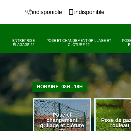
indisponible
indisponible
ENTREPRISE
POSE ET CHANGEMENT GRILLAGE ET
POSE
ÉLAGAGE 22
CLÔTURE 22
R
HORAIRE: 08H - 18H
Pose et
se élagage
changement
Pose de ga
22
grillage et clôture
rouleau
22