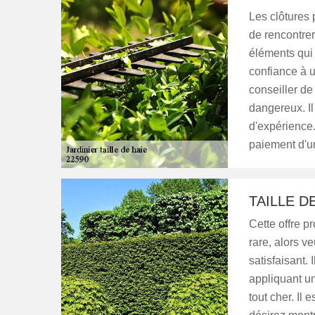
Les clôtures p
de rencontrer 
éléments qui s
confiance à u
conseiller de
dangereux. Il
d'expérience.
paiement d'u
TAILLE D
Cette offre p
rare, alors ve
satisfaisant. 
appliquant un
tout cher. Il