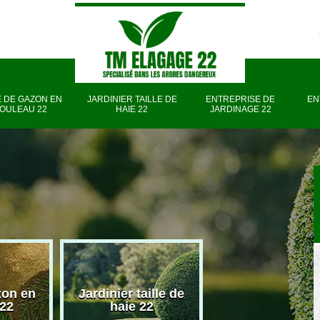
 DE GAZON EN
JARDINIER TAILLE DE
ENTREPRISE DE
EN
OULEAU 22
HAIE 22
JARDINAGE 22
zon en
Jardinier taille de
Entreprise d
 22
haie 22
jardinage 22