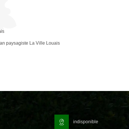
is
san paysagiste La Ville Louais
indisponible