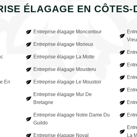
RISE ÉLAGAGE EN CÔTES-
c
Entreprise élagage Moncontour
Entr
Vieu
Entreprise élagage Morieux
Entr
uc
Entreprise élagage La Motte
Entr
Entreprise élagage Mousteru
Entr
le En
Entreprise élagage Le Moustoir
Entr
Entreprise élagage Mur De
Bretagne
Entr
Entreprise élagage Notre Dame Du
Entr
Guildo
Entr
Entreprise élagage Noyal
La M