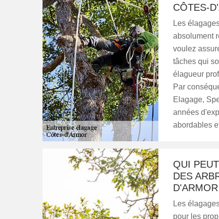
CÔTES-D
Les élagages 
absolument réa
voulez assure
tâches qui son
élagueur prof
Par conséquen
Elagage, Spe
années d'expé
abordables e
QUI PEU
DES ARBR
D'ARMOR 
Les élagages 
pour les propr