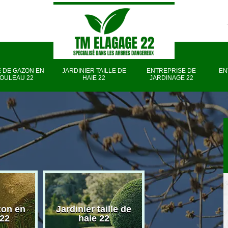
 DE GAZON EN
JARDINIER TAILLE DE
ENTREPRISE DE
EN
OULEAU 22
HAIE 22
JARDINAGE 22
zon en
Jardinier taille de
Entreprise d
 22
haie 22
jardinage 22