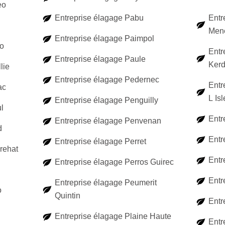
eo
Entreprise élagage Pabu
Entr
Men
Entreprise élagage Paimpol
ho
Entr
Entreprise élagage Paule
Kerd
lie
Entreprise élagage Pedernec
Entr
ac
L Isl
Entreprise élagage Penguilly
l
Entr
Entreprise élagage Penvenan
d
Entr
Entreprise élagage Perret
rehat
Entr
Entreprise élagage Perros Guirec
Entr
Entreprise élagage Peumerit
o
Quintin
Entr
Entreprise élagage Plaine Haute
Entr