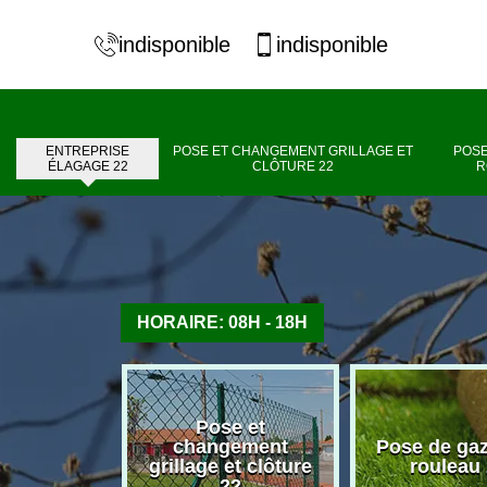
indisponible
indisponible
ENTREPRISE
POSE ET CHANGEMENT GRILLAGE ET
POSE
ÉLAGAGE 22
CLÔTURE 22
R
HORAIRE: 08H - 18H
Pose et
se élagage
changement
Pose de ga
22
grillage et clôture
rouleau
22