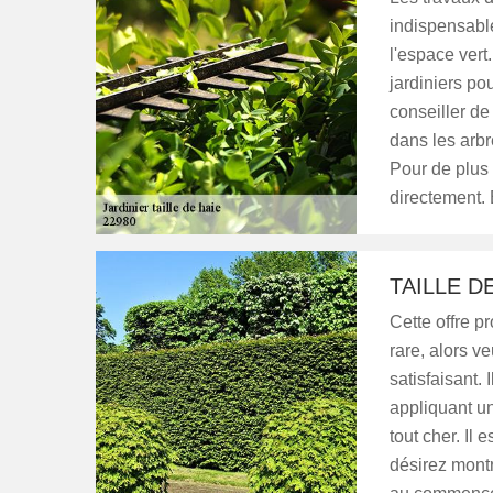
indispensabl
l'espace vert.
jardiniers po
conseiller de
dans les arb
Pour de plus 
directement. 
TAILLE D
Cette offre p
rare, alors ve
satisfaisant. 
appliquant un
tout cher. Il
désirez montr