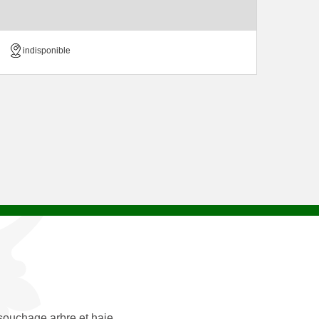
indisponible
ouchage arbre et haie