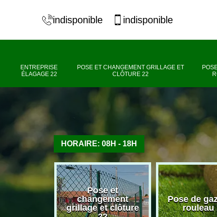
indisponible
indisponible
ENTREPRISE
POSE ET CHANGEMENT GRILLAGE ET
POSE
ÉLAGAGE 22
CLÔTURE 22
R
HORAIRE: 08H - 18H
Pose et
se élagage
changement
Pose de ga
22
grillage et clôture
rouleau
22