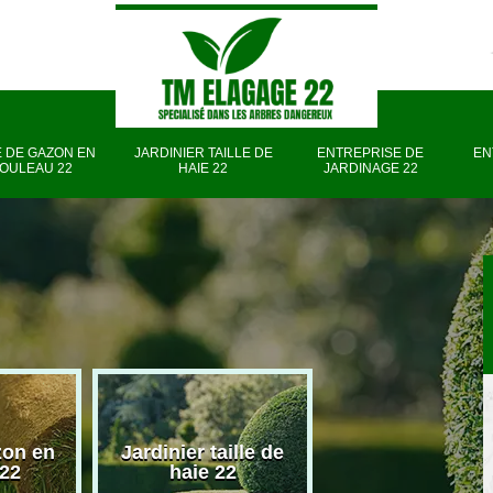
 DE GAZON EN
JARDINIER TAILLE DE
ENTREPRISE DE
EN
OULEAU 22
HAIE 22
JARDINAGE 22
zon en
Jardinier taille de
Entreprise d
 22
haie 22
jardinage 22