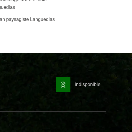
guedias
san paysagiste Languedias
indisponible