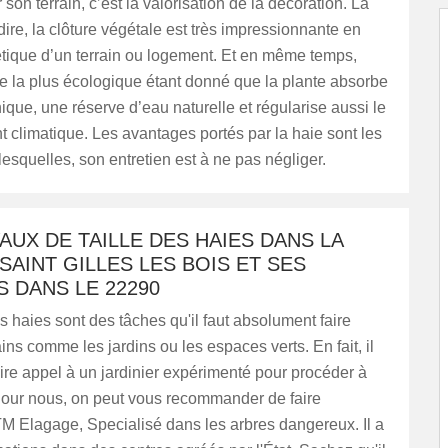
 son terrain, c’est la valorisation de la décoration. La
-dire, la clôture végétale est très impressionnante en
étique d’un terrain ou logement. Et en même temps,
ure la plus écologique étant donné que la plante absorbe
ique, une réserve d’eau naturelle et régularise aussi le
 climatique. Les avantages portés par la haie sont les
lesquelles, son entretien est à ne pas négliger.
AUX DE TAILLE DES HAIES DANS LA
 SAINT GILLES LES BOIS ET SES
 DANS LE 22290
es haies sont des tâches qu'il faut absolument faire
ains comme les jardins ou les espaces verts. En fait, il
faire appel à un jardinier expérimenté pour procéder à
Pour nous, on peut vous recommander de faire
M Elagage, Specialisé dans les arbres dangereux. Il a