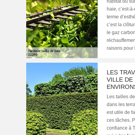
habitat ou sur
haie, c’est-à
terme d’esth
c’est la clôt
le gaz carbon
réchauffement
raisons pour 
LES TRAV
VILLE DE
ENVIRONS
Les tailles d
dans les terr
est utile de 
ces tâches. 
confiance à T