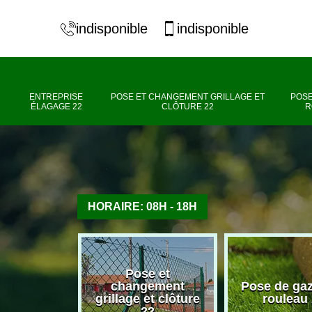
indisponible
indisponible
ENTREPRISE
POSE ET CHANGEMENT GRILLAGE ET
POSE
ÉLAGAGE 22
CLÔTURE 22
R
HORAIRE: 08H - 18H
Pose et
se élagage
changement
Pose de ga
22
grillage et clôture
rouleau
22