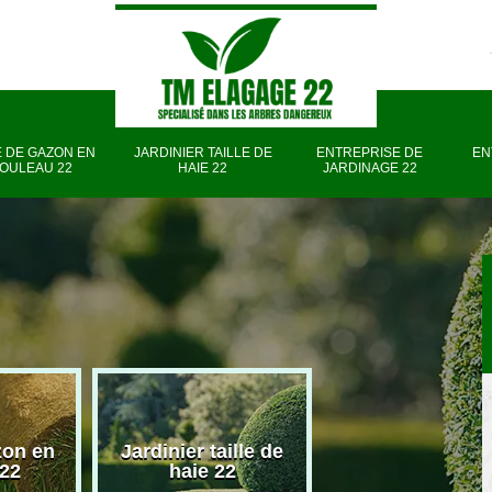
 DE GAZON EN
JARDINIER TAILLE DE
ENTREPRISE DE
EN
OULEAU 22
HAIE 22
JARDINAGE 22
zon en
Jardinier taille de
Entreprise d
 22
haie 22
jardinage 22