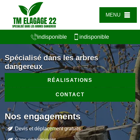
MENU
indisponible
indisponible
Spécialisé dans les arbres
dangereux
RÉALISATIONS
CONTACT
Nos engagements
Devis et déplacement gratuits
Sans engagement