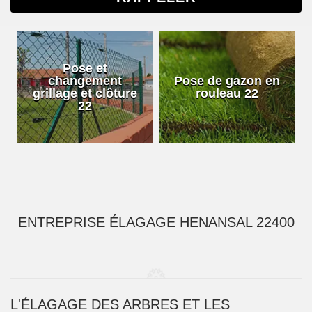
Pose et
changement
Pose de gazon en
Jardinier
lage et clôture
rouleau 22
hai
22
ENTREPRISE ÉLAGAGE HENANSAL 22400
L'ÉLAGAGE DES ARBRES ET LES