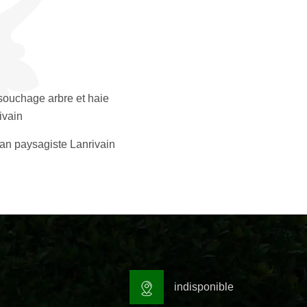
ouchage arbre et haie
ivain
san paysagiste Lanrivain
indisponible