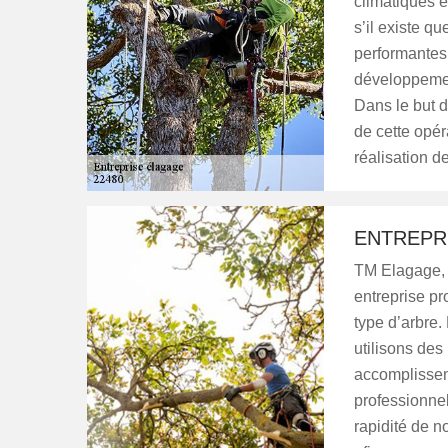
climatiques e
s’il existe q
performantes 
développement
Dans le but d
de cette opé
réalisation d
ENTREPRI
TM Elagage, 
entreprise pr
type d’arbre
utilisons des 
accomplissem
professionnel
rapidité de n