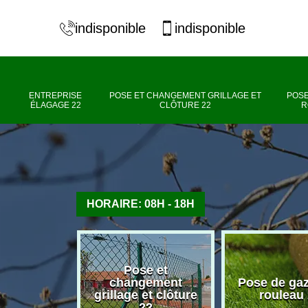
indisponible
indisponible
ENTREPRISE
POSE ET CHANGEMENT GRILLAGE ET
POSE
ÉLAGAGE 22
CLÔTURE 22
R
HORAIRE: 08H - 18H
Pose et
se élagage
changement
Pose de ga
22
grillage et clôture
rouleau
22