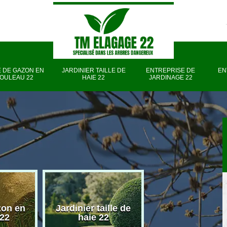
 DE GAZON EN
JARDINIER TAILLE DE
ENTREPRISE DE
EN
OULEAU 22
HAIE 22
JARDINAGE 22
zon en
Jardinier taille de
Entreprise d
 22
haie 22
jardinage 22