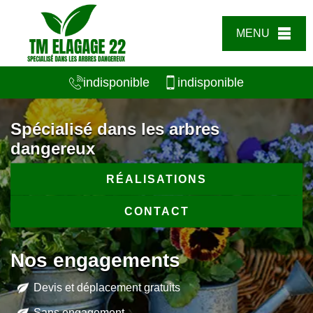
MENU
indisponible
indisponible
Spécialisé dans les arbres
dangereux
RÉALISATIONS
CONTACT
Nos engagements
Devis et déplacement gratuits
Sans engagement