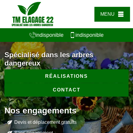
MENU
indisponible
indisponible
Spécialisé dans les arbres
dangereux
RÉALISATIONS
CONTACT
Nos engagements
Devis et déplacement gratuits
Sans engagement