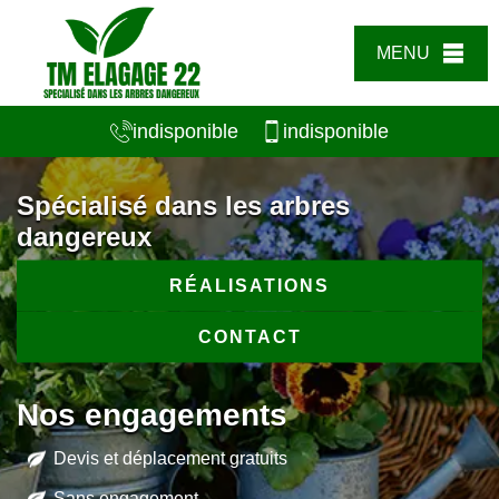
MENU
indisponible
indisponible
Spécialisé dans les arbres
dangereux
RÉALISATIONS
CONTACT
Nos engagements
Devis et déplacement gratuits
Sans engagement