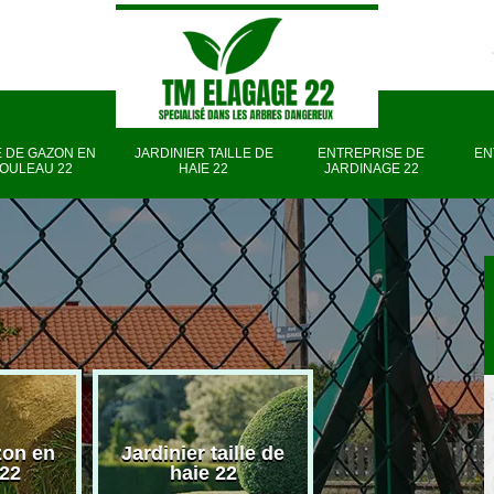
 DE GAZON EN
JARDINIER TAILLE DE
ENTREPRISE DE
EN
OULEAU 22
HAIE 22
JARDINAGE 22
zon en
Jardinier taille de
Entreprise d
 22
haie 22
jardinage 22