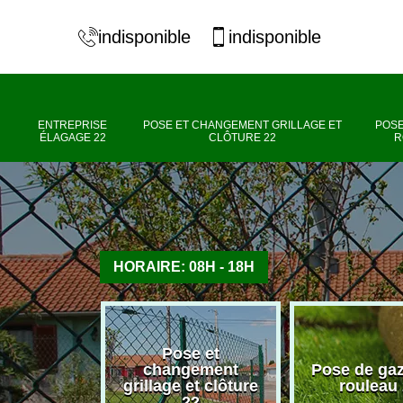
indisponible
indisponible
ENTREPRISE
POSE ET CHANGEMENT GRILLAGE ET
POSE
ÉLAGAGE 22
CLÔTURE 22
R
HORAIRE: 08H - 18H
Pose et
se élagage
changement
Pose de ga
22
grillage et clôture
rouleau
22