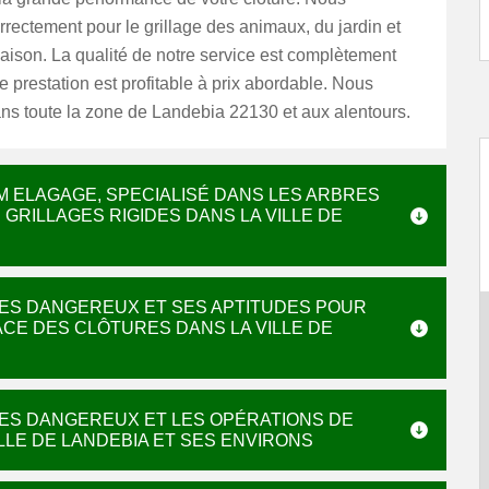
orrectement pour le grillage des animaux, du jardin et
aison. La qualité de notre service est complètement
re prestation est profitable à prix abordable. Nous
ans toute la zone de Landebia 22130 et aux alentours.
M ELAGAGE, SPECIALISÉ DANS LES ARBRES
GRILLAGES RIGIDES DANS LA VILLE DE
RES DANGEREUX ET SES APTITUDES POUR
ACE DES CLÔTURES DANS LA VILLE DE
RES DANGEREUX ET LES OPÉRATIONS DE
LE DE LANDEBIA ET SES ENVIRONS