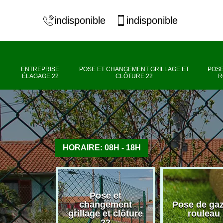
indisponible
indisponible
ENTREPRISE
POSE ET CHANGEMENT GRILLAGE ET
POSE
ÉLAGAGE 22
CLÔTURE 22
R
HORAIRE: 08H - 18H
Pose et
se élagage
changement
Pose de ga
22
grillage et clôture
rouleau
22