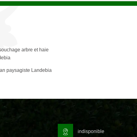
ouchage arbre et haie
debia
san paysagiste Landebia
indisponible