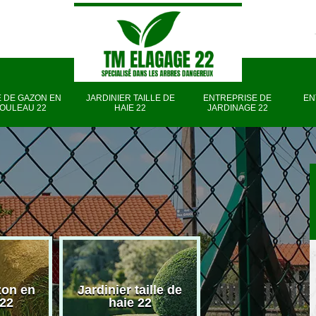
 DE GAZON EN
JARDINIER TAILLE DE
ENTREPRISE DE
EN
OULEAU 22
HAIE 22
JARDINAGE 22
zon en
Jardinier taille de
Entreprise d
 22
haie 22
jardinage 22