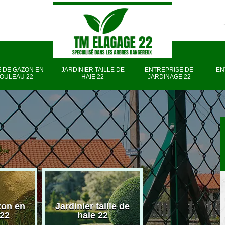
 DE GAZON EN
JARDINIER TAILLE DE
ENTREPRISE DE
EN
OULEAU 22
HAIE 22
JARDINAGE 22
zon en
Jardinier taille de
Entreprise d
 22
haie 22
jardinage 22