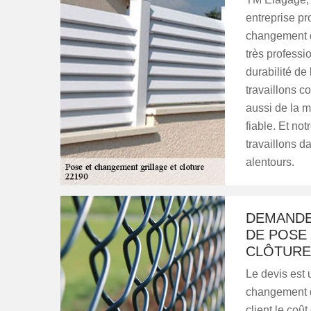
entreprise pr
changement d
très professi
durabilité de
travaillons c
aussi de la m
fiable. Et not
travaillons d
alentours.
DEMANDE
DE POSE
CLÔTURE
Le devis est 
changement de
client le coût