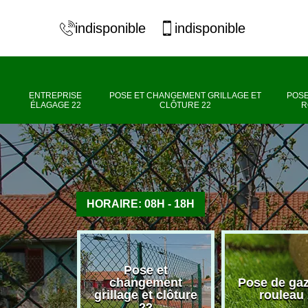
indisponible
indisponible
ENTREPRISE
POSE ET CHANGEMENT GRILLAGE ET
POSE
ÉLAGAGE 22
CLÔTURE 22
R
HORAIRE: 08H - 18H
Pose et
se élagage
changement
Pose de ga
22
grillage et clôture
rouleau
22