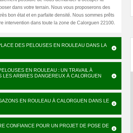
 poser dans votre terrain. Nous vous proposerons des
rès bon état et en parfaite densité. Nous sommes prêts
tre intervention dans toute la zone de Calorguen 22100.
 PLACE DES PELOUSES EN ROULEAU DANS LA
PELOUSES EN ROULEAU : UN TRAVAIL À
NS LES ARBRES DANGEREUX À CALORGUEN
 GAZONS EN ROULEAU À CALORGUEN DANS LE
TRE CONFIANCE POUR UN PROJET DE POSE DE