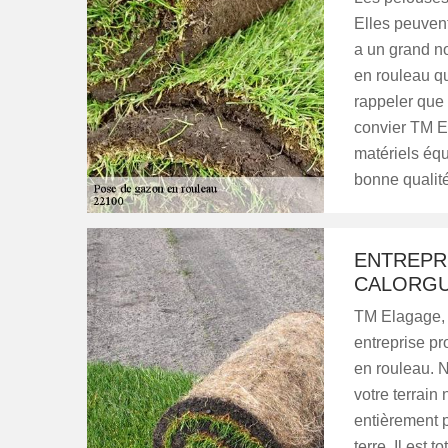
Elles peuvent
a un grand n
en rouleau qui
rappeler que 
convier TM El
matériels équ
bonne qualité
ENTREPR
CALORG
TM Elagage, 
entreprise pr
en rouleau. 
votre terrain
entièrement p
terre. Il est