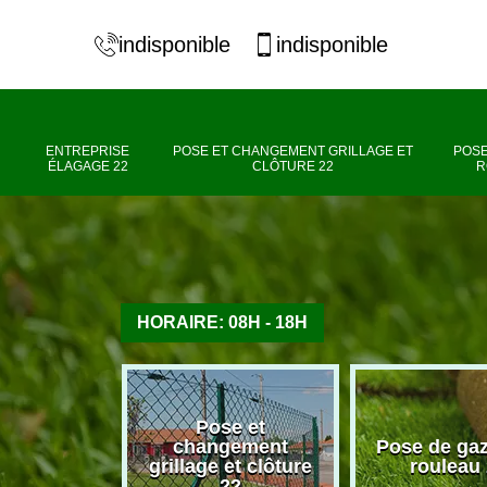
indisponible
indisponible
ENTREPRISE
POSE ET CHANGEMENT GRILLAGE ET
POSE
ÉLAGAGE 22
CLÔTURE 22
R
HORAIRE: 08H - 18H
Pose et
se élagage
changement
Pose de ga
22
grillage et clôture
rouleau
22