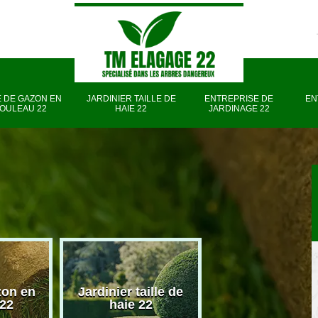
 DE GAZON EN
JARDINIER TAILLE DE
ENTREPRISE DE
EN
OULEAU 22
HAIE 22
JARDINAGE 22
zon en
Jardinier taille de
Entreprise d
 22
haie 22
jardinage 22