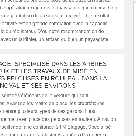
tte opération exige une connaissance qui maitrise bien
s de plantation du gazon semi-cultivé. Et le résultat
e activité est en grande corrélation avec la capacité
lle du réalisateur. D’où notre recommandation de
 avec un jardinier, un artisan ou bien un paysagiste.
GE, SPECIALISÉ DANS LES ARBRES
UX ET LES TRAVAUX DE MISE EN
ES PELOUSES EN ROULEAU DANS LA
 NOYAL ET SES ENVIRONS
 sont des éléments de la verdure qui sont
s. Avant de les mettre en place, les propriétaires
ir entre plusieurs types de ces gazons. Il est
e mettre en place des pelouses en rouleau. Ainsi, on
seiller de faire confiance à TM Elagage, Specialisé
res dangereux qui a plusieurs années d'expérience.