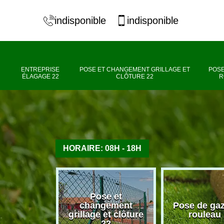
indisponible
indisponible
ENTREPRISE
POSE ET CHANGEMENT GRILLAGE ET
POSE
ÉLAGAGE 22
CLÔTURE 22
R
HORAIRE: 08H - 18H
Pose et
se élagage
changement
Pose de ga
22
grillage et clôture
rouleau
22