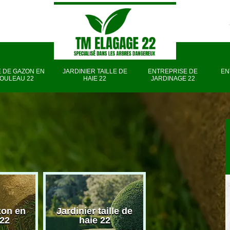
 DE GAZON EN
JARDINIER TAILLE DE
ENTREPRISE DE
EN
OULEAU 22
HAIE 22
JARDINAGE 22
zon en
Jardinier taille de
Entreprise d
 22
haie 22
jardinage 22