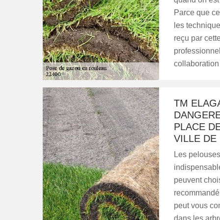
Parce que ce
les technique
reçu par cett
professionne
collaboration
TM ELAGA
DANGERE
PLACE D
VILLE DE
Les pelouses
indispensable
peuvent chois
recommandé d
peut vous con
dans les arb