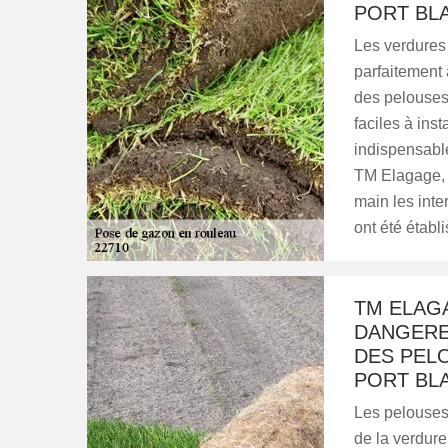
PORT BL
Les verdures 
parfaitement 
des pelouses 
faciles à inst
indispensabl
TM Elagage, 
main les inte
ont été établi
TM ELAGA
DANGEREU
DES PELO
PORT BL
Les pelouses
de la verdure 