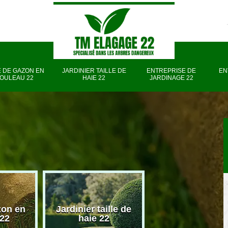
 DE GAZON EN
JARDINIER TAILLE DE
ENTREPRISE DE
EN
OULEAU 22
HAIE 22
JARDINAGE 22
zon en
Jardinier taille de
Entreprise d
 22
haie 22
jardinage 22