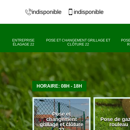
indisponible
indisponible
ENTREPRISE
POSE ET CHANGEMENT GRILLAGE ET
POSE
ÉLAGAGE 22
CLÔTURE 22
R
HORAIRE: 08H - 18H
Pose et
se élagage
changement
Pose de ga
22
grillage et clôture
rouleau
22