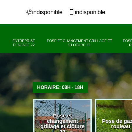
indisponible
indisponible
ENTREPRISE
POSE ET CHANGEMENT GRILLAGE ET
POSE
ÉLAGAGE 22
CLÔTURE 22
R
HORAIRE: 08H - 18H
Pose et
se élagage
changement
Pose de ga
22
grillage et clôture
rouleau
22