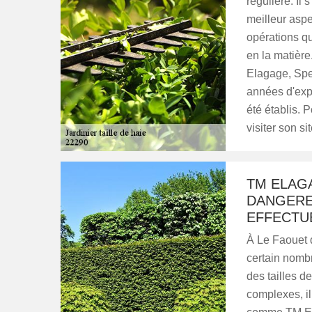
régulière. Il 
meilleur aspe
opérations qui
en la matière
Elagage, Spe
années d'expé
été établis. 
visiter son si
TM ELAGA
DANGEREU
EFFECTUE
À Le Faouet d
certain nombr
des tailles d
complexes, il