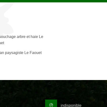
ouchage arbre et haie Le
et
san paysagiste Le Faouet
indisponible