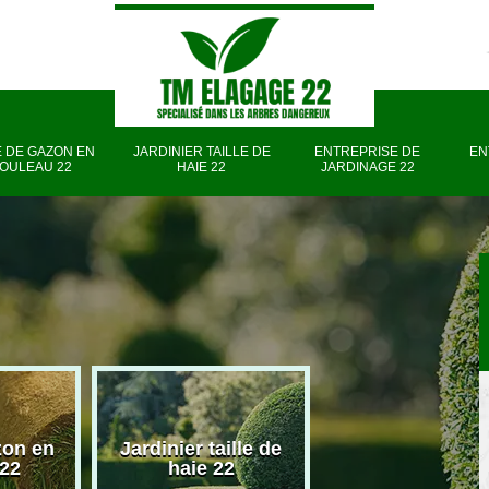
 DE GAZON EN
JARDINIER TAILLE DE
ENTREPRISE DE
EN
OULEAU 22
HAIE 22
JARDINAGE 22
zon en
Jardinier taille de
Entreprise d
 22
haie 22
jardinage 22