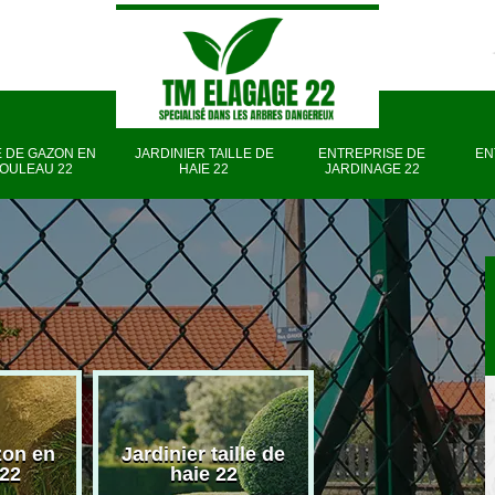
 DE GAZON EN
JARDINIER TAILLE DE
ENTREPRISE DE
EN
OULEAU 22
HAIE 22
JARDINAGE 22
zon en
Jardinier taille de
Entreprise d
 22
haie 22
jardinage 22