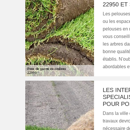
22950 ET
Les pelouses 
ou les espaces
pelouses en r
vous conseill
les arbres da
bonne qualité
établis. N'ou
abordables e
LES INT
SPECIAL
POUR PO
Dans la ville
travaux devro
nécessaire d