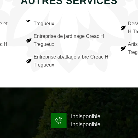
AUTRES SERVICES
e et
Tregueux
Dess
H Tr
Entreprise de jardinage Creac H
ac H
Tregueux
Arti
Tre
Entreprise abattage arbre Creac H
H
Tregueux
indisponible
indisponible