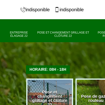
indisponible
indisponible
ENTREPRISE
POSE ET CHANGEMENT GRILLAGE ET
POSE
ÉLAGAGE 22
CLÔTURE 22
R
HORAIRE: 08H - 18H
Pose et
se élagage
changement
Pose de ga
22
grillage et clôture
rouleau
22