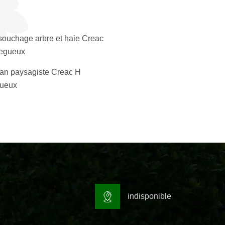
ouchage arbre et haie Creac
egueux
san paysagiste Creac H
gueux
indisponible