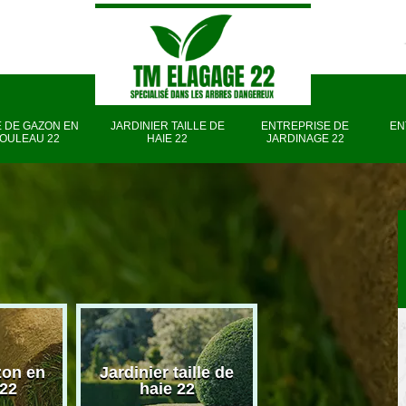
 DE GAZON EN
JARDINIER TAILLE DE
ENTREPRISE DE
EN
OULEAU 22
HAIE 22
JARDINAGE 22
zon en
Jardinier taille de
Entreprise d
 22
haie 22
jardinage 22