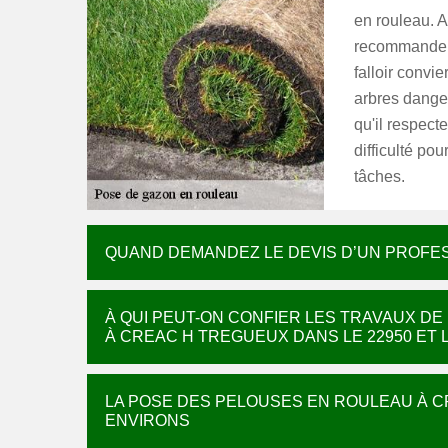
en rouleau. A
recommander d
falloir convi
arbres danger
qu'il respecte
difficulté po
tâches.
QUAND DEMANDEZ LE DEVIS D’UN PROFES
À QUI PEUT-ON CONFIER LES TRAVAUX D
À CREAC H TREGUEUX DANS LE 22950 ET 
LA POSE DES PELOUSES EN ROULEAU À C
ENVIRONS