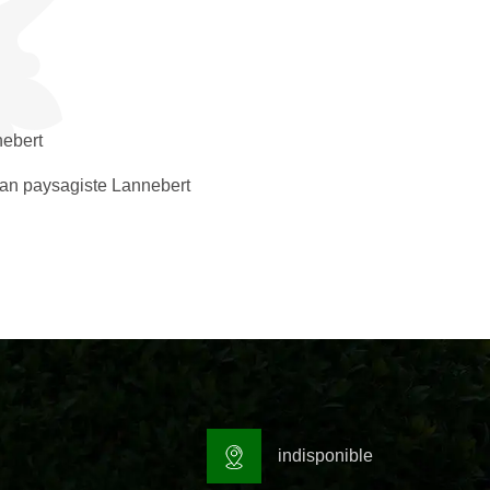
ebert
san paysagiste Lannebert
indisponible