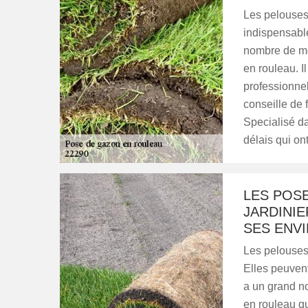
Les pelouses
indispensable
nombre de mod
en rouleau. I
professionnel
conseille de 
Specialisé da
délais qui on
LES POS
JARDINIE
SES ENVI
Les pelouses 
Elles peuvent
a un grand n
en rouleau qui