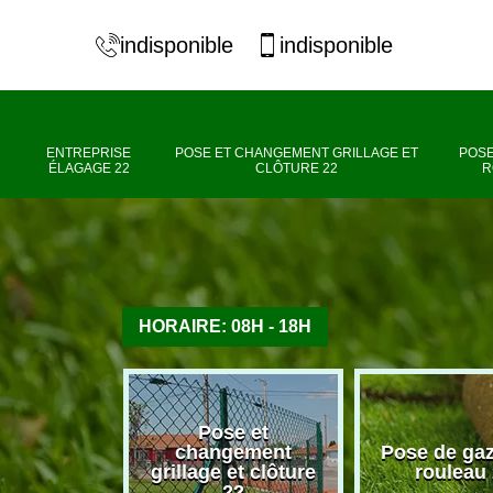
indisponible
indisponible
ENTREPRISE
POSE ET CHANGEMENT GRILLAGE ET
POSE
ÉLAGAGE 22
CLÔTURE 22
R
HORAIRE: 08H - 18H
Pose et
se élagage
changement
Pose de ga
22
grillage et clôture
rouleau
22