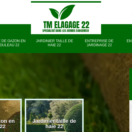
 DE GAZON EN
JARDINIER TAILLE DE
ENTREPRISE DE
EN
OULEAU 22
HAIE 22
JARDINAGE 22
zon en
Jardinier taille de
Entreprise d
 22
haie 22
jardinage 22