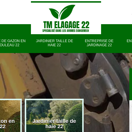
 DE GAZON EN
JARDINIER TAILLE DE
ENTREPRISE DE
EN
OULEAU 22
HAIE 22
JARDINAGE 22
zon en
Jardinier taille de
Entreprise d
 22
haie 22
jardinage 22