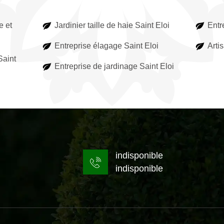
e et
Jardinier taille de haie Saint Eloi
Entr
Entreprise élagage Saint Eloi
Arti
Saint
Entreprise de jardinage Saint Eloi
indisponible
indisponible