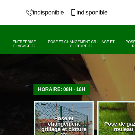
indisponible
indisponible
ENTREPRISE
POSE ET CHANGEMENT GRILLAGE ET
POSE
ÉLAGAGE 22
CLÔTURE 22
R
HORAIRE: 08H - 18H
Pose et
se élagage
changement
Pose de ga
22
grillage et clôture
rouleau
22