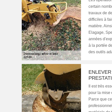
certain nombr
travaux de de
difficiles à f
matière. Ains
Elagage, Spe
années d'expé
à la portée de
des outils a
ENLEVER
PRESTAT
Il est très e
pour la mise 
Parce que ce
professionne