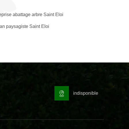
eprise abattage arbre Saint Eloi
san paysagiste Saint Eloi
indisponible